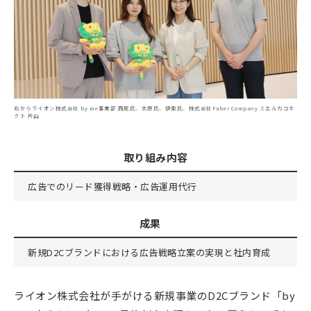
右からライオン株式会社 by me事業部 西尾氏、木原氏、伊東氏、株式会社Faber Company ミエルカコネ
クト 片山
取り組み内容
広告でのリード獲得戦略・広告運用代行
成果
新規D2Cブランドにおける広告戦略立案の実現と社内育成
ライオン株式会社が手がける新規事業のD2Cブランド「by