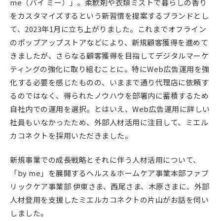
me（バイ ミー）」。柔軟剤や衣類ミストで暮らしの香り
をカスタマイズするという新習慣を提案するブランドとし
て、2023年1月に立ち上がりました。これまでオフライン
のポップアップストアなどにより、新規顧客獲得を進めて
きましたが、さらなる顧客獲得を目指してデジタルマーケ
ティングの強化に取り組むことに。特にWeb広告運用を強
化する必要を感じたものの、いままで通り代理店に依頼す
るのではなく、得られたノウハウを部署内に蓄積するため
自社内での運用を選択。とはいえ、Web広告運用に詳しい
社員もいなかったため、外部人材活用に注目して、ミエル
カコネクトを採用いただきました。
新規事業での成長戦略とそれに伴う人材活用について、
「by me」を展開するヘルス＆ホームケア事業本部ファブ
リックケア事業部 伊東さま、西尾さま、木原さまに、外部
人材登用を支援したミエルカコネクトの片山がお話を伺い
しました。