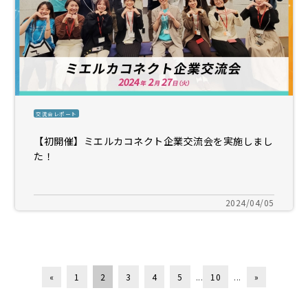
交流会レポート
【初開催】ミエルカコネクト企業交流会を実施しまし
た！
2024/04/05
«
1
2
3
4
5
...
10
...
»