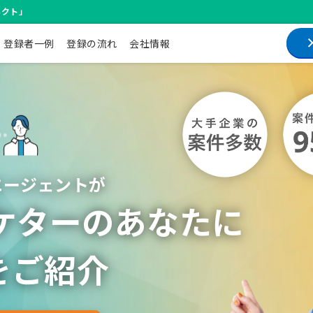
ネクト」
ュー
マッチングサービス】
登録者一例
登録の流れ
会社情報
エージェントが
ーケターのあなたに
をご紹介