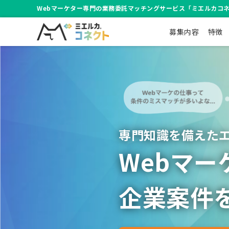
Webマーケター専門の業務委託マッチングサービス「ミエルカコ
サイト内メニ
ミエルカコネクト【Webマーケター専門の業務委託
募集内容
特徴
専門知識を備えた
Webマ
企業案件