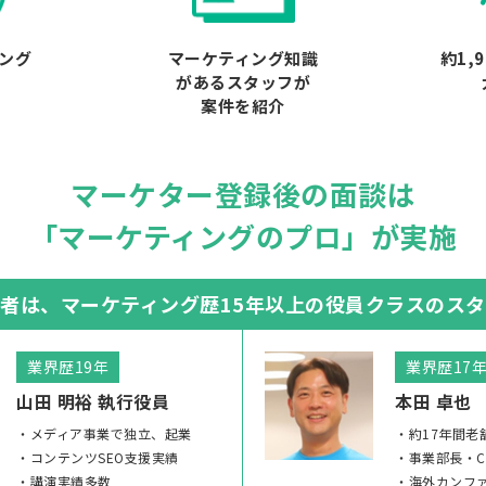
ィング
マーケティング知識
約1,
があるスタッフが
案件を紹介
マーケター登録後の面談は
「マーケティングのプロ」が実施
談者は、
マーケティング歴15年以上の
役員クラスのスタ
業界歴19年
業界歴17
山田 明裕 執行役員
本田 卓也
メディア事業で独立、起業
約17年間老
コンテンツSEO支援実績
事業部長・C
講演実績多数
海外カンフ