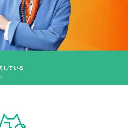
営している
。