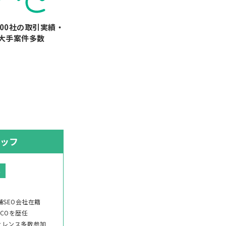
900社の取引実績・
大手案件多数
ッフ
年
舗SEO会社在籍
COを歴任
ァレンス多数参加