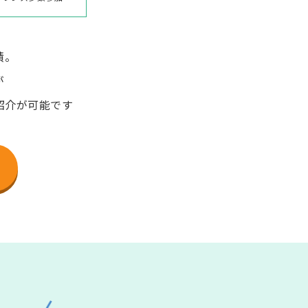
績。
が
紹介が可能です